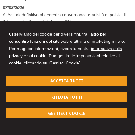
07/08/2026
AI Act: ok definitivo ai decreti su governance e attività di polizia. Il
Cdm vara la riforma del sistema 231
07/08/2026
Ci serviamo dei cookie per diversi fini, tra l'altro per
Volo in ritardo o cancellato: la pronuncia del Giudice di Pace di
consentire funzioni del sito web e attività di marketing mirate.
Venezia
Per maggiori informazioni, riveda la nostra
informativa sulla
privacy e sui cookie.
Può gestire le impostazioni relative ai
cookie, cliccando su 'Gestisci Cookie'
Studio Tecnico e Legale
ACCETTA TUTTI
Piazza Monsignor Scarpa n. 1/D - 30014
CAVARZERE (VE)
Tel. e fax n. 0426.53082
RIFIUTA TUTTI
Vicolo Amilcare Ponchielli, n. 1/3 -
45100
ROVIGO
347.44.88.197
GESTISCI COOKIE
© 2026 Copyright Studio Tecnico e Legale. Tutti i diritti riservati | P.IVA
04938470285 |
Gestisci Cookie
-
Sitemap
-
Privacy
-
Cookie policy
-
Credits